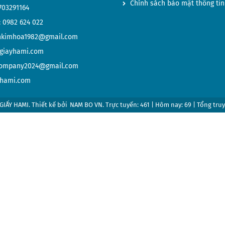
Chính sách bảo mật thông tin
703291164
:
0982 624 022
kimhoa1982@gmail.com
giayhami.com
ompany2024@gmail.com
yhami.com
IẤY HAMI. Thiết kế bởi
NAM BO VN
. Trực tuyến: 461 | Hôm nay: 69 | Tổng truy