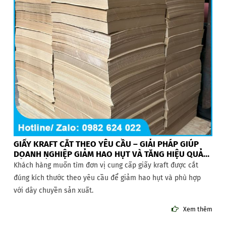
GIẤY KRAFT CẮT THEO YÊU CẦU – GIẢI PHÁP GIÚP
DOANH NGHIỆP GIẢM HAO HỤT VÀ TĂNG HIỆU QUẢ
SẢN XUẤT
Khách hàng muốn tìm đơn vị cung cấp giấy kraft được cắt
đúng kích thước theo yêu cầu để giảm hao hụt và phù hợp
với dây chuyền sản xuất.
Xem thêm