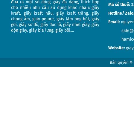
đưa ra một số dòng giấy đa dạng, thích hợp
Mã số thuế:
3
cho nhiều nhu cầu sử dụng khác nhau: giấy
kraft, giấy kraft nâu, giấy kraft trắng, giấy
Hotline/ Zalo
chống ẩm, giấy pelure, giấy làm ống hút, giấy
Email:
nguyen
gói, giấy sơ đồ, giấy đục lỗ, giấy nhét giày, giấy
độn giày, giấy bìa lưng, giấy bồi,...
sale@
hamic
Website:
gia
Bản quyền © G