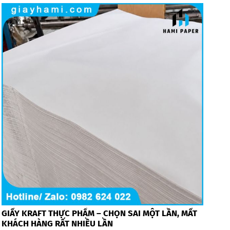
GIẤY KRAFT THỰC PHẨM – CHỌN SAI MỘT LẦN, MẤT
KHÁCH HÀNG RẤT NHIỀU LẦN