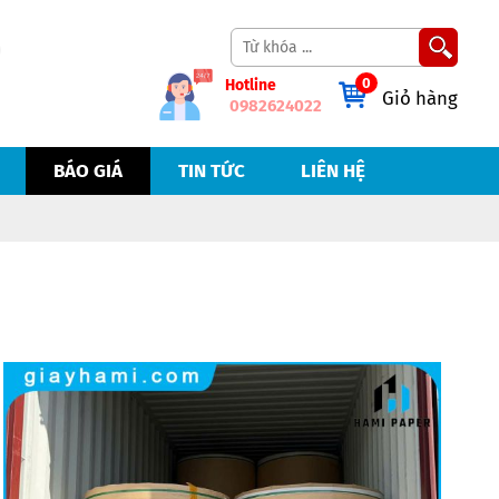
0
Hotline
Giỏ hàng
0982624022
BÁO GIÁ
TIN TỨC
LIÊN HỆ