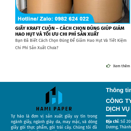
GIẤY KRAFT CUỘN – CÁCH CHỌN ĐÚNG GIÚP GIẢM
HAO HỤT VÀ TỐI ƯU CHI PHÍ SẢN XUẤT
Bạn Đã Biết Cách Chọn Đúng Để Giảm Hao Hụt Và Tiết Kiệm
Chi Phí Sản Xuất Chưa?
Xem thêm
Thông tin
C
ÔNG T
DỊCH VỤ
Tự hào là đơn vị sản xuất giấy uy tín trong
Địa chỉ
: Số 2
ngành giấy, ngành giày da, may mặc, và dòng
Dương, Thành
giấy gói thực phẩm, gói trái cây. Chúng tôi đã